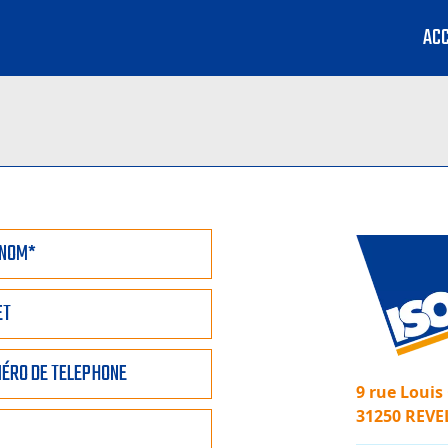
ACC
9 rue Louis
31250 REVE