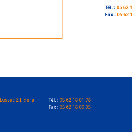
Tél. :
05 62 
Fax :
05 62 
Lussac Z.I. de la
Tél. :
05 62 18 01 78
Fax :
05 62 18 09 95